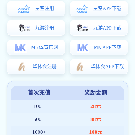
创立初心与品牌愿景
自创立之初，九游ag论坛就确立了“科技驱动体育创新”的发
展方向，融合赛事直播、数据分析与观赛互动体验，打造兼
具专业性与沉浸感的体育平台。 我们希望通过技术力量让
九游体育 - 从小组赛到总决赛，激情每一刻不停歇等体育内
容更便捷、更智能地触达全球用户。