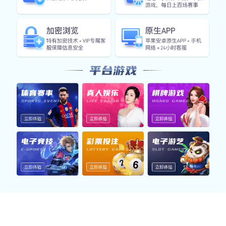
控、秒级加载、多节点加速等核心技术，确保不同区域用户
都能流畅体验体育赛事。 同时，九游ag论坛提供全天候客
服支持与数据同步，致力于打造值得信赖的观赛首选平台。
五大核心功能 · 场景整
合
从赛事直播到多端互动，构建九游ag论坛生态闭环
体育赛事直播